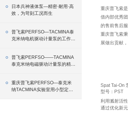
日本兵神液体泵—精密·耐用·高
重庆普飞索是
效，为苛刻工况而生
借内部优秀团
的售前售后服
普飞索PERFSO—TACMINA泰
重庆普飞索秉
克米纳电机驱动计量泵的工作原
展做出贡献，
理
普飞索PERFSO——TACMINA
泰克米纳电磁驱动计量泵的精准
控制与高效运行
重庆普飞索PERFSO—泰克米
Spat Tai-On 
纳TACMINA实验室用小型定量
型号：PST
恒流泵Q系列特点
利用溅射活性
通过优化新元