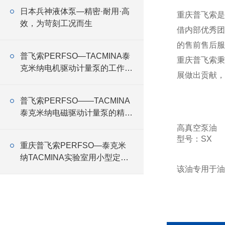
日本兵神液体泵—精密·耐用·高
重庆普飞索是
效，为苛刻工况而生
借内部优秀团
的售前售后服
普飞索PERFSO—TACMINA泰
重庆普飞索秉
克米纳电机驱动计量泵的工作原
展做出贡献，
理
普飞索PERFSO——TACMINA
泰克米纳电磁驱动计量泵的精准
控制与高效运行
高真空泵油
型号：SX
重庆普飞索PERFSO—泰克米
纳TACMINA实验室用小型定量
该油专用于油扩
恒流泵Q系列特点