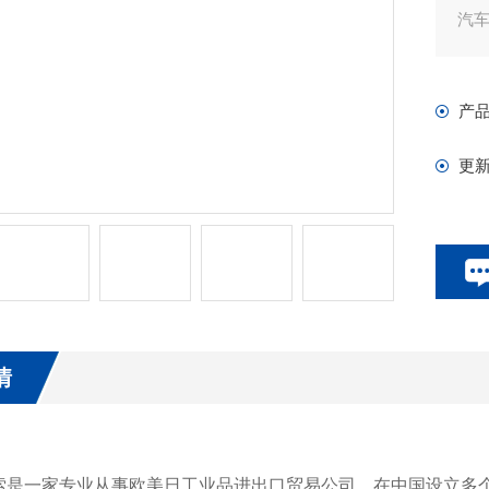
汽
抽
制
产
臭
最大
更
大于
最大
大于
最大
不大
电压V
当
情
索是一家专业从事欧美日工业品进出口贸易公司。在中国设立多