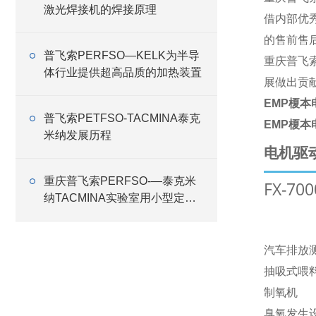
激光焊接机的焊接原理
借内部优
的售前售
普飞索PERFSO—KELK为半导
重庆普飞
体行业提供超高品质的加热装置
展做出贡
EMP榎本电
普飞索PETFSO-TACMINA泰克
EMP榎本电
米纳发展历程
电机驱
重庆普飞索PERFSO-—泰克米
FX-700
纳TACMINA实验室用小型定量
恒流泵Q系列特点
汽车排放
抽吸式喂
制氧机
臭氧发生