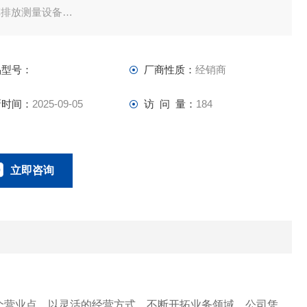
车排放测量设备
吸式喂料器
氧机
品型号：
厂商性质：
经销商
氧发生设备
流量大于或等于 L/min70.0
新时间：
2025-09-05
访 问 量：
184
或等于 cfm2.47
排放压力大于或等于 kPa294.1
或等于 psi42.79
立即咨询
真空度不大于 kPa-77.3
于在。汞-22.82
023-67166221
联系电话：
AC100/AC200
前
个营业点，以灵活的经营方式，不断开拓业务领域。公司凭