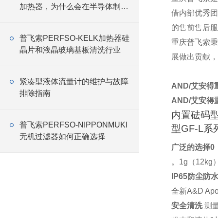
加热器，为什么会在半导体制造
借内部优秀团
线中大量应用
的售前售后服
普飞索PERFSO-KELK加热器硅
重庆普飞索秉
晶片和液晶玻璃基板清洗行业
展做出贡献，
紧凑型液体流量计的维护与故障
AND/艾安得
排除指南
AND/艾安得
内置砝码型
普飞索PERFSO-NIPPONMUKI
型GF-L
无机过滤器如何正确选择
广泛的选择0
。1g（12kg
IP65防尘防
全新A&D A
安全清洗
测