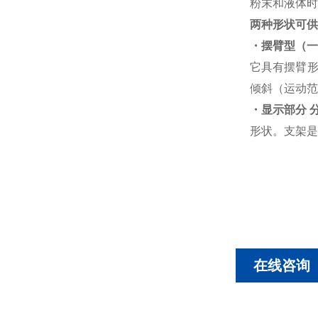
粉末和液体时，
两种形状可供
・摆臂型（一
它具有摆臂形
倾斜（运动范围
・显示部分 
形状。支架是
在线咨询