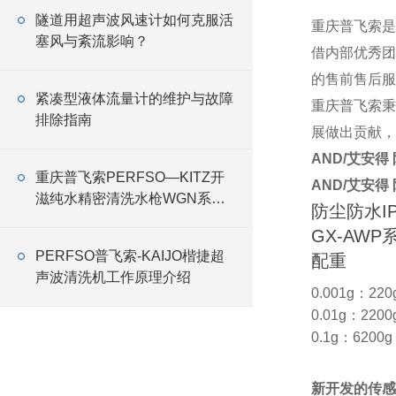
隧道用超声波风速计如何克服活
重庆普飞索是
塞风与紊流影响？
借内部优秀团
的售前售后服
紧凑型液体流量计的维护与故障
重庆普飞索秉
排除指南
展做出贡献，
AND/艾安得
重庆普飞索PERFSO—KITZ开
AND/艾安得
滋纯水精密清洗水枪WGN系列
防尘防水IP
特征
GX-AWP
PERFSO普飞索-KAIJO楷捷超
配重
声波清洗机工作原理介绍
0.001g：220g 
0.01g：2200g 
0.1g：6200
新开发的传感器