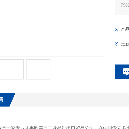
79
69
69
产
更
情
索是一家专业从事欧美日工业品进出口贸易公司。在中国设立多