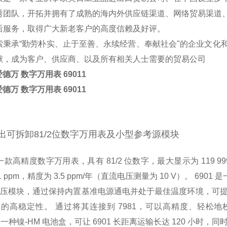
秀团队，开拓并拥有了成熟的海内外供应链渠道、网络贸易渠道
后服务，取得广大新老客户的高度信赖及好评。
索秉承“勤劳朴实、止于至善、永续经营、奉献社会"的企业文化
献，成为客户、供应商、以及所有
相关人士需要的贸易公司
爱德万 数字万用表 69011
爱德万 数字万用表 69011
出可拆卸81/2位数字万用表及小型参考源模块
是一款高精度数字万用表，具有 81/2 位数字，最大显示为 119 99
01 ppm，精度为 3.5 ppm/年（直流电压测量为 10 V）。 690
压模块，通过保持内置基准电源通电并处于最佳温度环境，可提供 2
）的高稳定性。 通过将其连接到 7981，可以高精度、轻松地校
 是一种镍-HM 电池盒，可让 6901 长距离运输长达 120 小时，