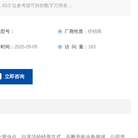
81 81/2 位参考源可拆卸数字万用表
01 微型电压基准源模块
011 小电压源模块电源箱
品型号：
厂商性质：
经销商
新时间：
2025-09-09
访 问 量：
183
立即咨询
023-67166221
联系电话：
个营业点，以灵活的经营方式，不断开拓业务领域。公司凭