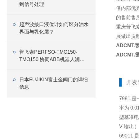
到信号处理
借内部优
的售前售
超声波接口液位计如何区分油水
重庆普飞
界面与乳化层？
展做出贡
ADCMT/
普飞索PERFSO-TMO150-
ADCMT/
TMO150 协同ABB机器人润滑
油
日本FUJIKIN富士金阀门的详细
开发
信息
7981 
率为 0.
型基准电
V 输出
69011