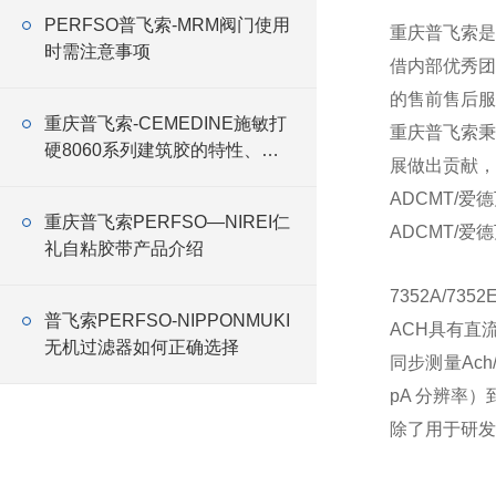
PERFSO普飞索-MRM阀门使用
重庆普飞索是
时需注意事项
借内部优秀团
的售前售后服
重庆普飞索-CEMEDINE施敏打
重庆普飞索秉
硬8060系列建筑胶的特性、应
展做出贡献，
用与优势
ADCMT/爱德
重庆普飞索PERFSO—NIREI仁
ADCMT/爱德
礼自粘胶带产品介绍
7352A/
普飞索PERFSO-NIPPONMUKI
ACH具有直
无机过滤器如何正确选择
同步测量Ac
pA 分辨率）
除了用于研发和