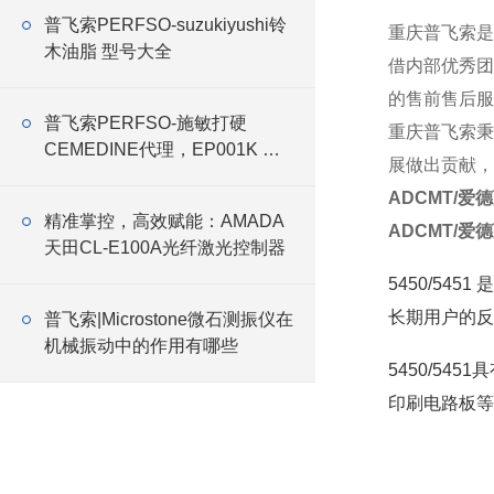
普飞索PERFSO-suzukiyushi铃
重庆普飞索是
木油脂 型号大全
借内部优秀团
的售前售后服
普飞索PERFSO-施敏打硬
重庆普飞索秉
CEMEDINE代理，EP001K 胶
展做出贡献，
水
ADCMT/爱德
精准掌控，高效赋能：AMADA
ADCMT/爱德
天田CL-E100A光纤激光控制器
5450/54
长期用户的反
普飞索|Microstone微石测振仪在
机械振动中的作用有哪些
5450/5
印刷电路板等