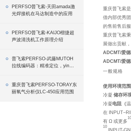
PERFSO普飞索-天田amada激
重庆普飞索是
光焊接机在马达制造中的应用
借内部优秀团
的售前售后服
PERFSO普飞索-KAIJO楷捷超
重庆普飞索秉
声波清洗机工作原理介绍
展做出贡献，
ADCMT/爱德
普飞索PERFSO-武藤MUTOH
ADCMT/爱德
拉线编码器：精准定位，yin领
一般规格
科技新高度
重庆普飞索PERFSO-TORAY东
使用环境范围
丽氧气分析仪LC-450应用范围
冷凝
储存环
冷凝
电阻（
温
在 INPUT−R
1
有 Ω 或更多
10
INPUT-G