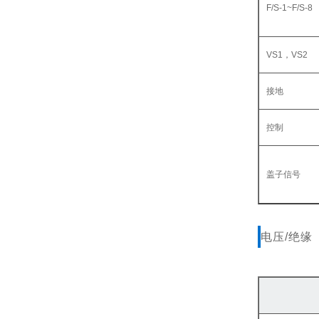
F/S-1~F/S-8
VS1，VS2
接地
控制
盖子信号
电压/绝缘