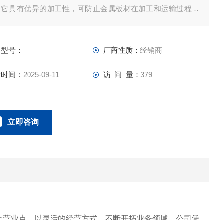
。它具有优异的加工性，可防止金属板材在加工和运输过程中
伤金属板表面。
品型号：
厂商性质：
经销商
新时间：
2025-09-11
访 问 量：
379
立即咨询
023-67166221
联系电话：
个营业点，以灵活的经营方式，不断开拓业务领域。公司凭