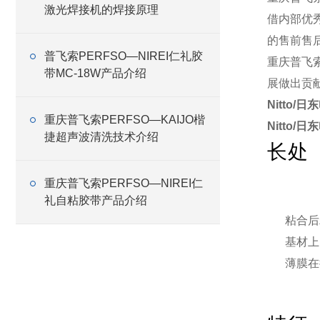
激光焊接机的焊接原理
借内部优
的售前售
普飞索PERFSO—NIREI仁礼胶
重庆普飞
带MC-18W产品介绍
展做出贡
Nitto/
重庆普飞索PERFSO—KAIJO楷
Nitto/
捷超声波清洗技术介绍
长处
重庆普飞索PERFSO—NIREI仁
礼自粘胶带产品介绍
粘合后
基材上
薄膜在