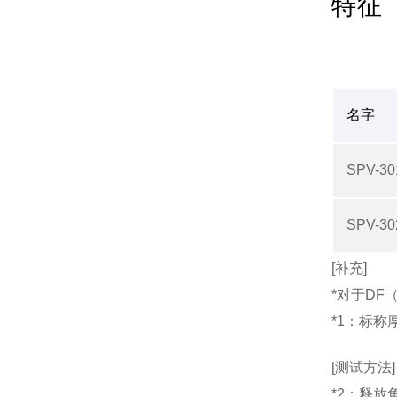
特征
名字
SPV-3
SPV-3
[补充]
*对于DF
*1：标称
[测试方法]
*2：释放角