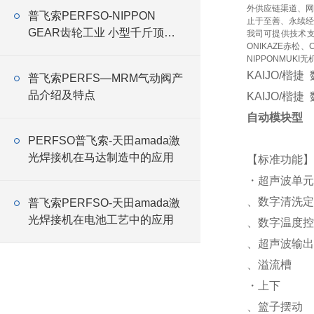
外供应链渠道、网
普飞索PERFSO-NIPPON
止于至善、永续经
GEAR齿轮工业 小型千斤顶
我司可提供技术
ONIKAZE赤松、
RMG
NIPPONMUKI无
KAIJO/楷捷
普飞索PERFS—MRM气动阀产
品介绍及特点
KAIJO/楷捷
自动模块型
PERFSO普飞索-天田amada激
光焊接机在马达制造中的应用
【标准功能】
・超声波单元
、数字清洗定
普飞索PERFSO-天田amada激
光焊接机在电池工艺中的应用
、数字温度控
、超声波输出
、溢流槽
・上下
、篮子摆动