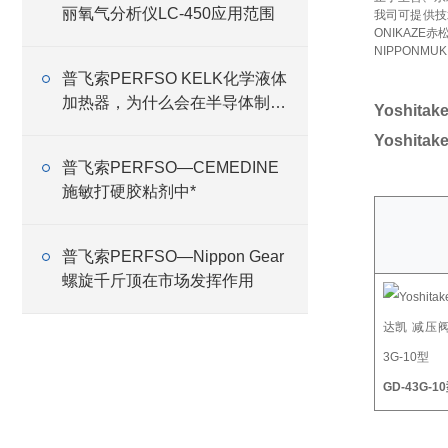
丽氧气分析仪LC-450应用范围
我司可提供技
ONIKAZE
NIPPONMU
普飞索PERFSO KELK化学液体
加热器，为什么会在半导体制造
Yoshit
线中大量应用
Yoshit
普飞索PERFSO—CEMEDINE
施敏打硬胶粘剂中*
普飞索PERFSO—Nippon Gear
螺旋千斤顶在市场发挥作用
GD-43G-1