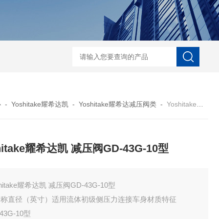
ECS-7-E-B-25日本无机 酸性气体去除化学滤芯
NECS-7-E-A-25日
心
-
Yoshitake耀希达凯
-
Yoshitake耀希达减压阀类
-
Yoshitake耀希达凯 减压阀GD-43G-10型
hitake耀希达凯 减压阀GD-43G-10型
shitake耀希达凯 减压阀GD-43G-10型
公称直径（英寸）适用流体初级侧压力连接车身材质特征
43G-10型