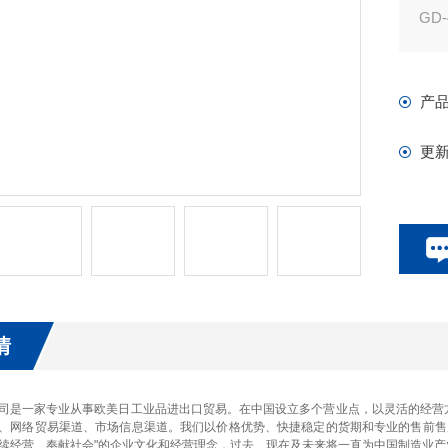
GD-
（1
1.0
产
SC
气体
更
情
司是一家专业从事欧美日工业品进出口贸易。在中国设立多个营业点，以灵活的经营
、网络贸易渠道、市场信息渠道。我们以价格优势、快捷稳定的货期和专业的售前售
续经营、奉献社会"的企业文化和经营理念，过去、现在及未来将一直为中国制造业