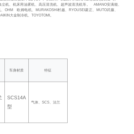
集尘机、机床用油雾机、高压清洗机、超声波清洗机等。
AMANO安满能、
机、OHM
欧姆电机、MURAKOSHI村越、RYOUSEI菱正、MUTO武藤、
DAIKIN大金制冷机、TOYOTOMI。
车身材质
特征
兰
SCS14A
气体、SCS、法兰
型