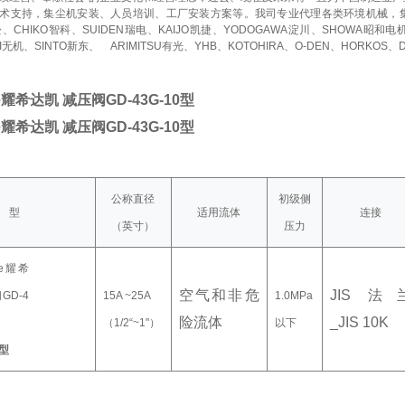
术支持，集尘机安装、人员培训、工厂安装方案等。我司专业代理各类环境机械，
赤松、CHIKO智科、SUIDEN瑞电、KAIJO凯捷、YODOGAWA淀川、SHOWA昭和电
KI无机、SINTO新东、
ARIMITSU有光、YHB、KOTOHIRA、O-DEN、HORKOS、
ake耀希达凯 减压阀GD-43G-10型
ake耀希达凯 减压阀GD-43G-10型
公称直径
初级侧
型
适用流体
连接
（英寸）
压力
空气和非危
JIS 法
15A ~25A
1.0MPa
险流体
_JIS 10K
（1/2“~1"）
以下
0型