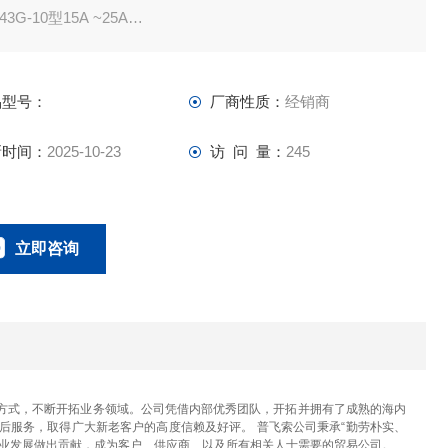
43G-10型15A ~25A
/2“~1"）空气和非危险流体
MPa以下JIS 法兰 _JIS 10K
品型号：
厂商性质：
经销商
S14A型
、SCS、法兰
新时间：
2025-10-23
访 问 量：
245
立即咨询
023-67166221
联系电话：
方式，不断开拓业务领域。公司凭借内部优秀团队，开拓并拥有了成熟的海内
后服务，取得广大新老客户的高度信赖及好评。 普飞索公司秉承“勤劳朴实、
产业发展做出贡献，成为客户、供应商、以及所有相关人士需要的贸易公司。