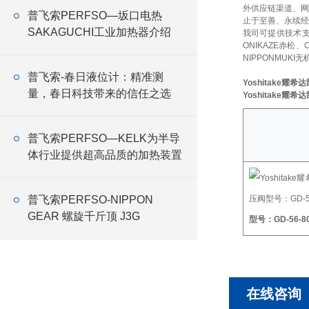
外供应链渠道、网
普飞索PERFSO—坂口电热
止于至善、永续经
SAKAGUCHI工业加热器介绍
我司可提供技术
ONIKAZE赤松、
NIPPONMUKI无
普飞索-春日液位计：精准测
Yoshitake耀希
量，春日科技带来的信任之选
Yoshitake耀希
普飞索PERFSO—KELK为半导
体行业提供超高品质的加热装置
普飞索PERFSO-NIPPON
GEAR 螺旋千斤顶 J3G
型号：GD-56-8
在线咨询