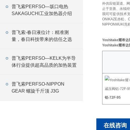
外供应链渠道、网
普飞索PERFSO—坂口电热
止于至善、永续经
SAKAGUCHI工业加热器介绍
我司可提供技术
ONIKAZE赤松、
NIPPONMUKI无
普飞索-春日液位计：精准测
量，春日科技带来的信任之选
Yoshitake耀希达
Yoshitake耀希达
普飞索PERFSO—KELK为半导
体行业提供超高品质的加热装置
普飞索PERFSO-NIPPON
GEAR 螺旋千斤顶 J3G
铝-72F-95
在线咨询