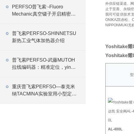
外供应链渠道、网
PERFSO普飞索·-Fluoro
止于至善、永续经
Mechanic真空镊子开启精密操
我司可提供技术
ONIKAZE赤松、
作新时代
NIPPONMUKI无
普飞索PERFSO-SHINNETSU
新热工业气体加热器介绍
Yoshitake
Yoshitake
普飞索PERFSO-武藤MUTOH
拉线编码器：精准定位，yin领
科技新高度
型
重庆普飞索PERFSO—泰克米
纳TACMINA实验室用小型定量
恒流泵Q系列特点
AL-400L