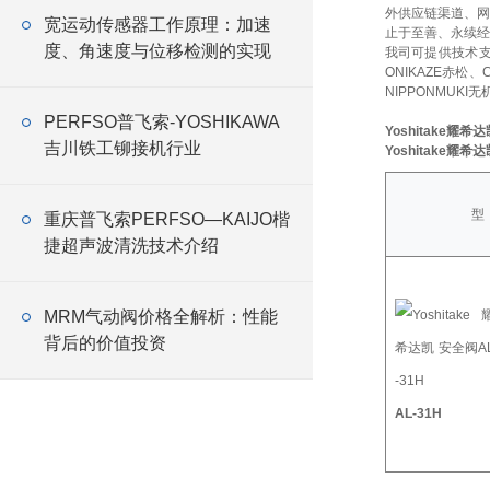
外供应链渠道、网
宽运动传感器工作原理：加速
止于至善、永续经
度、角速度与位移检测的实现
我司可提供技术
ONIKAZE赤松、
NIPPONMUKI无
PERFSO普飞索-YOSHIKAWA
Yoshitake耀希
吉川铁工铆接机行业
Yoshitake耀希
型
重庆普飞索PERFSO—KAIJO楷
捷超声波清洗技术介绍
MRM气动阀价格全解析：性能
背后的价值投资
AL-31H