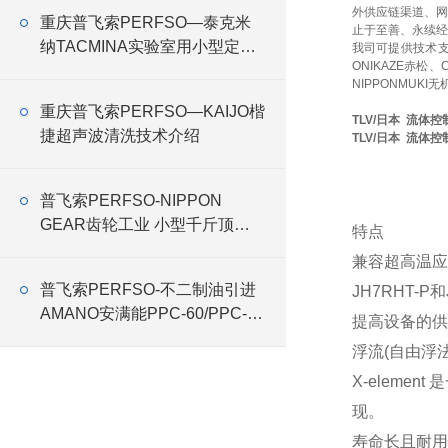
外供应链渠道、网
重庆普飞索PERFSO—泰克米
止于至善、永续经
纳TACMINA实验室用小型定量
我司可提供技术
ONIKAZE赤松、
恒流泵Q系列特点
NIPPONMUKI无
重庆普飞索PERFSO—KAIJO楷
TLV/日本 流体控
捷超声波清洗技术介绍
TLV/日本 流体控
普飞索PERFSO-NIPPON
GEAR齿轮工业 小型千斤顶
特点
RMG
兼容超高温应
普飞索PERFSO-不二制油引进
JH7RHT-
AMANO安满能PPC-60/PPC-75
提高设备的供
特殊式样集尘机
浮流(自由浮
X-elem
现。
寿命长且耐用