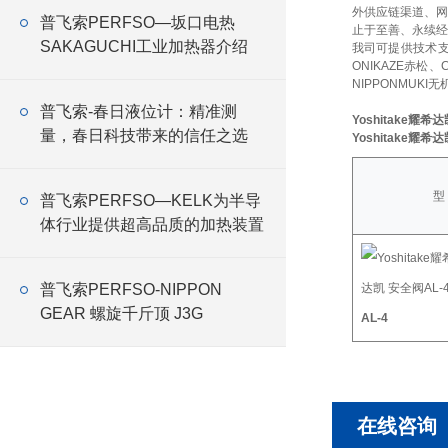
外供应链渠道、网
普飞索PERFSO—坂口电热
止于至善、永续经
SAKAGUCHI工业加热器介绍
我司可提供技术
ONIKAZE赤松、
NIPPONMUKI无
普飞索-春日液位计：精准测
Yoshitake耀希
量，春日科技带来的信任之选
Yoshitake耀希
型
普飞索PERFSO—KELK为半导
体行业提供超高品质的加热装置
普飞索PERFSO-NIPPON
GEAR 螺旋千斤顶 J3G
AL-4
在线咨询