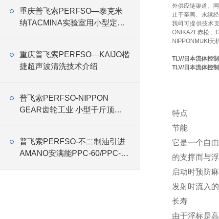
外供应链渠道、网
重庆普飞索PERFSO—泰克米
止于至善、永续经
纳TACMINA实验室用小型定量
我司可提供技术
ONIKAZE赤松、
恒流泵Q系列特点
NIPPONMUKI无
重庆普飞索PERFSO—KAIJO楷
TLV/日本流体控
捷超声波清洗技术介绍
TLV/日本流体控
普飞索PERFSO-NIPPON
GEAR齿轮工业 小型千斤顶
特点
RMG
节能
普飞索PERFSO-不二制油引进
它是一个自由
AMANO安满能PPC-60/PPC-75
的支撑而与浮
特殊式样集尘机
启动时预防麻
发射时流入的
长寿
由于浮标是高