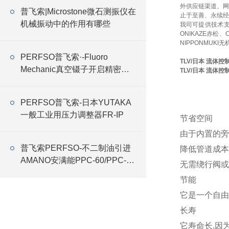
外供应链渠道、网
普飞索|Microstone微石测振仪在
止于至善、永续经
机械振动中的作用有哪些
我司可提供技术
ONIKAZE赤松、
NIPPONMUKI无
PERFSO普飞索·-Fluoro
TLV/日本 流体控
Mechanic真空镊子开启精密操
TLV/日本 流体控
作新时代
PERFSO普飞索-日本YUTAKA
一般工业用压力调整器FR-IP
节省空间
由于内置的旁
普飞索PERFSO-不二制油引进
降低管道成本
AMANO安满能PPC-60/PPC-75
无需绕行阀或
特殊式样集尘机
节能
它是一个自由
长寿
它寿命长,因