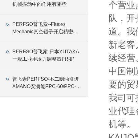
个营业
机械振动中的作用有哪些
队，开
PERFSO普飞索·-Fluoro
道。我
Mechanic真空镊子开启精密操
作新时代
新老客
PERFSO普飞索-日本YUTAKA
续经营
一般工业用压力调整器FR-IP
中国制
普飞索PERFSO-不二制油引进
要的贸
AMANO安满能PPC-60/PPC-75
特殊式样集尘机
我司可
业代理
机等。
KAIJ