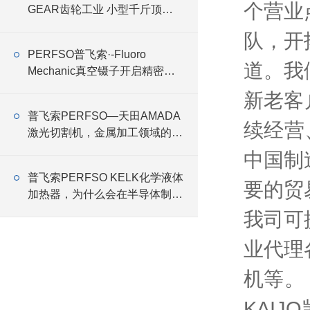
个营业
GEAR齿轮工业 小型千斤顶
RMG
队，开
PERFSO普飞索·-Fluoro
道。我
Mechanic真空镊子开启精密操
作新时代
新老客
普飞索PERFSO—天田AMADA
续经营
激光切割机，金属加工领域的设
备商
中国制
普飞索PERFSO KELK化学液体
要的贸
加热器，为什么会在半导体制造
线中大量应用
我司可
业代理
机等。
KAIJ