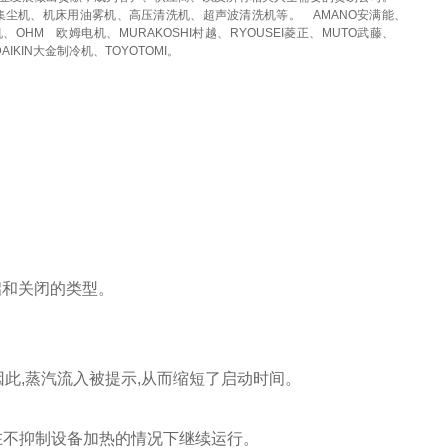
集尘机、机床用油雾机、高压清洗机、超声波清洗机等。
AMANO安满能、
机、OHM
欧姆电机、MURAKOSHI村越、RYOUSEI菱正、MUTO武藤、
DAIKIN大金制冷机、TOYOTOMI。
开启和关闭的类型。
。因此,蒸汽流入被提示,从而缩短了启动时间。
够在不抑制设备加热的情况下继续运行。