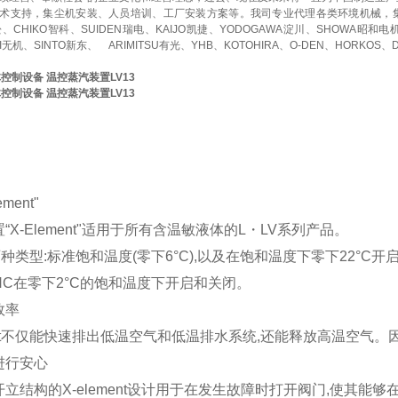
术支持，集尘机安装、人员培训、工厂安装方案等。我司专业代理各类环境机械，
赤松、CHIKO智科、SUIDEN瑞电、KAIJO凯捷、YODOGAWA淀川、SHOWA昭和电
KI无机、SINTO新东、
ARIMITSU有光、YHB、KOTOHIRA、O-DEN、HORKOS、
流体控制设备 温控蒸汽装置LV13
流体控制设备 温控蒸汽装置LV13
ment"
“X-Element"适用于所有含温敏液体的L・LV系列产品。
种类型:标准饱和温度(零下6°C),以及在饱和温度下零下22°C
V8-HC在零下2°C的饱和温度下开启和关闭。
效率
ment不仅能快速排出低温空气和低温排水系统,还能释放高温空气
进行安心
立结构的X-element设计用于在发生故障时打开阀门,使其能