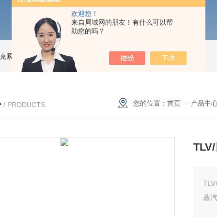
欢迎您！
来自局域网的朋友！有什么可以帮
助您的吗？
索尼克紧凑型液体流量计
NACG-7-E-O-25日本无机 酸性气体去除化学滤芯
N
心
您的位置：
首页
-
产品中
/ PRODUCTS
TL
TL
蒸