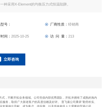
一种采用X-Element的均衡压力式恒温陷阱。
品型号：
厂商性质：
经销商
新时间：
2025-10-25
访 问 量：
213
立即咨询
023-67166221
联系电话：
方式，不断开拓业务领域。公司凭借内部优秀团队，开拓并拥有了成熟的海内
后服务，取得广大新老客户的高度信赖及好评。 普飞索公司秉承“勤劳朴实、
产业发展做出贡献，成为客户、供应商、以及所有相关人士需要的贸易公司。