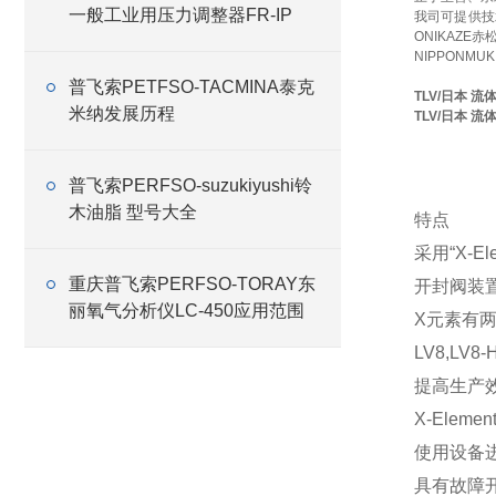
一般工业用压力调整器FR-IP
我司可提供技
ONIKAZE
NIPPONMU
普飞索PETFSO-TACMINA泰克
TLV/日本 
米纳发展历程
TLV/日本 
普飞索PERFSO-suzukiyushi铃
木油脂 型号大全
特点
采用“X-Ele
重庆普飞索PERFSO-TORAY东
开封阀装置
丽氧气分析仪LC-450应用范围
X元素有两
LV8,L
提高生产
X-Ele
使用设备
具有故障开