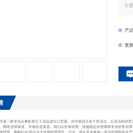
它是
产
更
情
司是一家专业从事欧美日工业品进出口贸易。在中国设立多个营业点，以灵活的经营
、网络贸易渠道、市场信息渠道。我们以价格优势、快捷稳定的货期和专业的售前售
续经营、奉献社会"的企业文化和经营理念，过去、现在及未来将一直为中国制造业