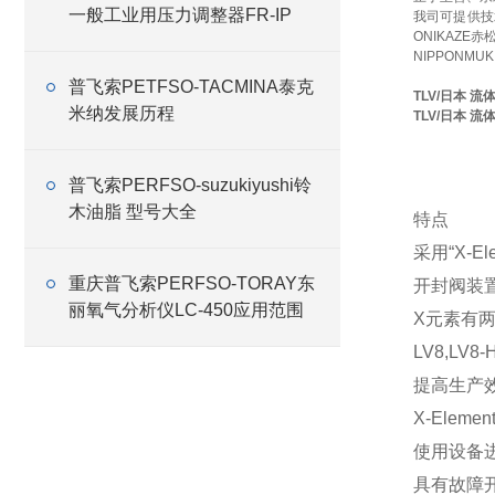
一般工业用压力调整器FR-IP
我司可提供技
ONIKAZE
NIPPONMU
普飞索PETFSO-TACMINA泰克
TLV/日本 
米纳发展历程
TLV/日本 
普飞索PERFSO-suzukiyushi铃
木油脂 型号大全
特点
采用“X-Ele
重庆普飞索PERFSO-TORAY东
开封阀装置
丽氧气分析仪LC-450应用范围
X元素有两
LV8,L
提高生产
X-Ele
使用设备
具有故障开