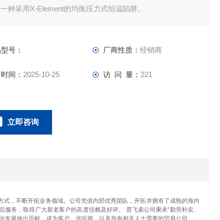
一种采用X-Element的均衡压力式恒温陷阱。
品型号：
厂商性质：
经销商
新时间：
2025-10-25
访 问 量：
221
立即咨询
023-67166221
联系电话：
方式，不断开拓业务领域。公司凭借内部优秀团队，开拓并拥有了成熟的海内
后服务，取得广大新老客户的高度信赖及好评。 普飞索公司秉承“勤劳朴实、
产业发展做出贡献，成为客户、供应商、以及所有相关人士需要的贸易公司。