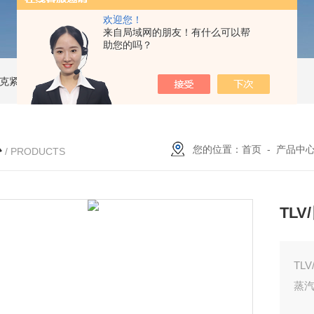
欢迎您！
来自局域网的朋友！有什么可以帮
助您的吗？
索尼克紧凑型液体流量计
NACG-7-E-O-25日本无机 酸性气体去除化学滤芯
N
心
您的位置：
首页
-
产品中
/ PRODUCTS
TL
TL
蒸