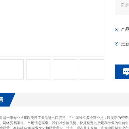
它是
产
更
情
司是一家专业从事欧美日工业品进出口贸易。在中国设立多个营业点，以灵活的经营
、网络贸易渠道、市场信息渠道。我们以价格优势、快捷稳定的货期和专业的售前售
续经营、奉献社会"的企业文化和经营理念，过去、现在及未来将一直为中国制造业