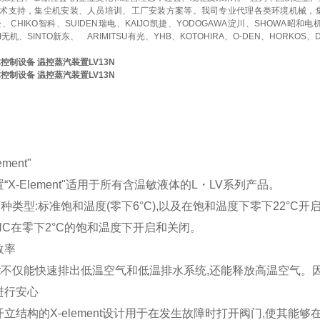
术支持，集尘机安装、人员培训、工厂安装方案等。我司专业代理各类环境机械，
赤松、CHIKO智科、SUIDEN瑞电、KAIJO凯捷、YODOGAWA淀川、SHOWA昭和电
KI无机、SINTO新东、
ARIMITSU有光、YHB、KOTOHIRA、O-DEN、HORKOS、
流体控制设备 温控蒸汽装置LV13N
流体控制设备 温控蒸汽装置LV13N
ment"
“X-Element"适用于所有含温敏液体的L・LV系列产品。
种类型:标准饱和温度(零下6°C),以及在饱和温度下零下22°C
V8-HC在零下2°C的饱和温度下开启和关闭。
效率
ment不仅能快速排出低温空气和低温排水系统,还能释放高温空气
进行安心
立结构的X-element设计用于在发生故障时打开阀门,使其能