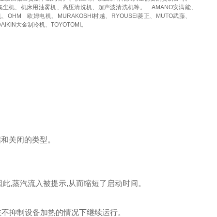
集尘机、机床用油雾机、高压清洗机、超声波清洗机等。
AMANO安满能、
机、OHM
欧姆电机、MURAKOSHI村越、RYOUSEI菱正、MUTO武藤、
DAIKIN大金制冷机、TOYOTOMI。
开启和关闭的类型。
。因此,蒸汽流入被提示,从而缩短了启动时间。
够在不抑制设备加热的情况下继续运行。