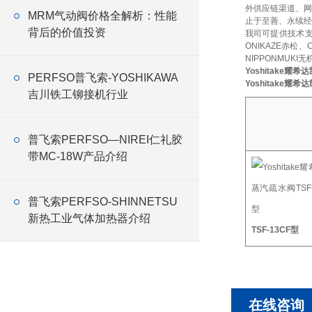
外供应链渠道、网
MRM气动阀价格全解析：性能
止于至善、永续经
背后的价值投资
我司可提供技术
ONIKAZE赤松、
NIPPONMUKI无
Yoshitake耀希
PERFSO普飞索-YOSHIKAWA
Yoshitake耀希
吉川铁工铆接机行业
普飞索PERFSO—NIREI仁礼胶
带MC-18W产品介绍
普飞索PERFSO-SHINNETSU
新热工业气体加热器介绍
TSF-13CF型
在线咨询