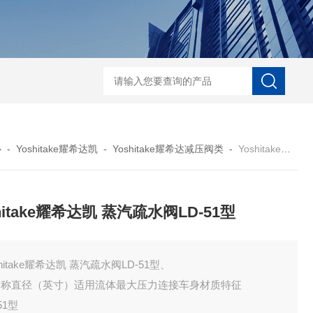
ECS-7-E-B-25日本无机 酸性气体去除化学滤芯
NECS-7-E-A-25日
心
-
Yoshitake耀希达凯
-
Yoshitake耀希达减压阀类
-
Yoshitake耀希达凯 蒸汽疏水阀LD-51型
hitake耀希达凯 蒸汽疏水阀LD-51型
shitake耀希达凯 蒸汽疏水阀LD-51型、
公称直径（英寸）适用流体最大压力连接车身材质特征
51型