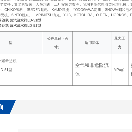
术支持，集尘机安装、人员培训、工厂安装方案等。我司专业代理各类环境机械，
赤松、CHIKO智科、SUIDEN瑞电、KAIJO凯捷、YODOGAWA淀川、SHOWA昭和电
KI无机、SINTO新东、
ARIMITSU有光、YHB、KOTOHIRA、O-DEN、HORKOS、
e耀希达凯 蒸汽疏水阀LD-51型
e耀希达凯 蒸汽疏水阀LD-51型
公称直径（英
最大压
型
适用流体
寸）
力
空气和非危险流
MPa的
体
询