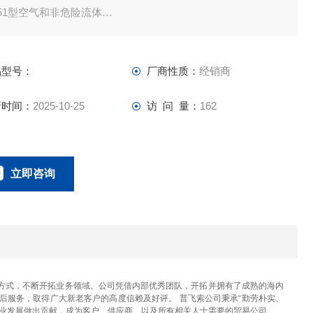
-51型空气和非危险流体
a的搞 砸
斯
品型号：
厂商性质：
经销商
锈钢气体疏水阀
新时间：
2025-10-25
访 问 量：
162
立即咨询
023-67166221
联系电话：
方式，不断开拓业务领域。公司凭借内部优秀团队，开拓并拥有了成熟的海内
后服务，取得广大新老客户的高度信赖及好评。 普飞索公司秉承“勤劳朴实、
产业发展做出贡献，成为客户、供应商、以及所有相关人士需要的贸易公司。