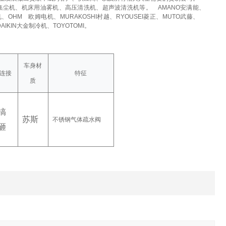
集尘机、机床用油雾机、高压清洗机、超声波清洗机等。
AMANO安满能、
机、OHM
欧姆电机、MURAKOSHI村越、RYOUSEI菱正、MUTO武藤、
DAIKIN大金制冷机、TOYOTOMI。
车身材
连接
特征
质
搞
苏斯
不锈钢气体疏水阀
砸