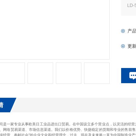
LD
MP
苏
产
不
更
情
司是一家专业从事欧美日工业品进出口贸易。在中国设立多个营业点，以灵活的经营
、网络贸易渠道、市场信息渠道。我们以价格优势、快捷稳定的货期和专业的售前售
续经营、奉献社会"的企业文化和经营理念，过去、现在及未来将一直为中国制造业