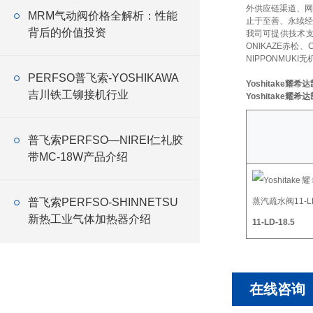
外供应链渠道、网
MRM气动阀价格全解析：性能
止于至善、永续经
背后的价值投资
我司可提供技术
ONIKAZE赤松、
NIPPONMUKI无
PERFSO普飞索-YOSHIKAWA
Yoshitake耀希达
吉川铁工铆接机行业
Yoshitake耀希达
普飞索PERFSO—NIREI仁礼胶
带MC-18W产品介绍
普飞索PERFSO-SHINNETSU
新热工业气体加热器介绍
11-LD-18.5
在线咨询