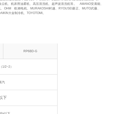
集尘机、机床用油雾机、高压清洗机、超声波清洗机等。
AMANO安满能、
机、OHM
欧姆电机、MURAKOSHI村越、RYOUSEI菱正、MUTO武藤、
DAIKIN大金制冷机、TOYOTOMI。
RP6BD-G
（1/2~2）
蒸汽
C以下
MPa以下