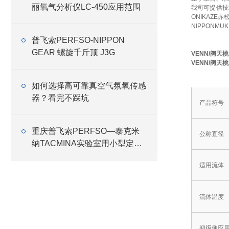
丽氧气分析仪LC-450应用范围
我司可提供技
ONIKAZE
NIPPONMU
普飞索PERFSO-NIPPON
GEAR 螺旋千斤顶 J3G
VENN/阀天桃
VENN/阀天桃
如何选择高可靠真空气氛氧传感
器？看完不踩坑
RP-6BD
产品符号
重庆普飞索PERFSO—泰克米
公称直径
纳TACMINA实验室用小型定量
恒流泵Q系列特点
适用流体
流体温度
初级侧应