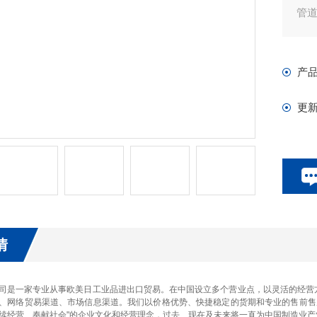
管
产
更
情
司是一家专业从事欧美日工业品进出口贸易。在中国设立多个营业点，以灵活的经营
、网络贸易渠道、市场信息渠道。我们以价格优势、快捷稳定的货期和专业的售前售
续经营、奉献社会"的企业文化和经营理念，过去、现在及未来将一直为中国制造业