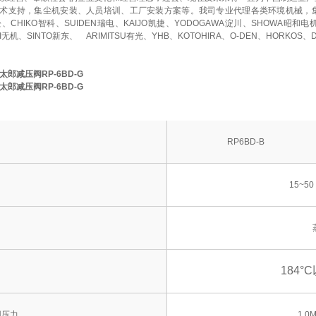
术支持，集尘机安装、人员培训、工厂安装方案等。我司专业代理各类环境机械，
赤松、CHIKO智科、SUIDEN瑞电、KAIJO凯捷、YODOGAWA淀川、SHOWA昭和电
KI无机、SINTO新东、
ARIMITSU有光、YHB、KOTOHIRA、O-DEN、HORKOS、
太郎减压阀RP-6BD-G
太郎减压阀RP-6BD-G
型
15~50（1/2~2）
蒸汽
1.0MPa以下
JIS 10K FF 法兰
FC的
RP6BD-B
15~50
184°
用压力
1.0