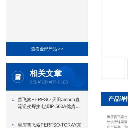
查看全部产品 >>
相关文章
RELATED ARTICLES
产品详
普飞索PERFSO-天田amada直
流逆变焊接电源IP-500A优势介
绍
重庆普飞索公
外供应链渠道
重庆普飞索PERFSO-TORAY东
止于至善、永