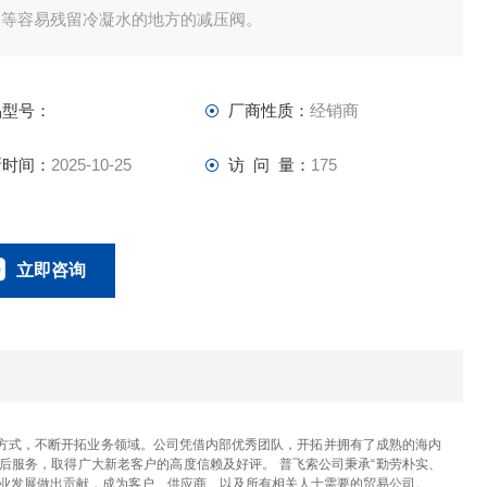
道等容易残留冷凝水的地方的减压阀。
品型号：
厂商性质：
经销商
新时间：
2025-10-25
访 问 量：
175
立即咨询
023-67166221
联系电话：
方式，不断开拓业务领域。公司凭借内部优秀团队，开拓并拥有了成熟的海内
后服务，取得广大新老客户的高度信赖及好评。 普飞索公司秉承“勤劳朴实、
产业发展做出贡献，成为客户、供应商、以及所有相关人士需要的贸易公司。