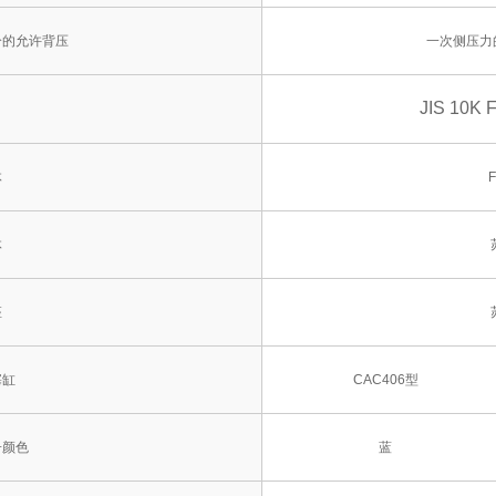
分的允许背压
一次侧压力的
JIS 10K
体
体
座
塞缸
CAC406型
子颜色
蓝