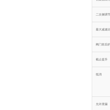
二次侧调
最大减速
阀门前后
截止提升
抵消
允许泄漏