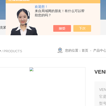
欢迎您！
来自局域网的朋友！有什么可以帮
助您的吗？
索尼克紧凑型液体流量计
NACG-7-E-O-25日本无机 酸性气体去除化学滤芯
N
心
您的位置：
首页
-
产品中
/ PRODUCTS
VE
VE
它是
型