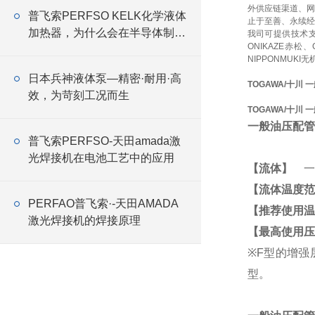
外供应链渠道、网
普飞索PERFSO KELK化学液体
止于至善、永续经
加热器，为什么会在半导体制造
我司可提供技术
ONIKAZE赤松
线中大量应用
NIPPONMUKI无
日本兵神液体泵—精密·耐用·高
TOGAWA/十川
效，为苛刻工况而生
TOGAWA/十川
一般油压配管
普飞索PERFSO-天田amada激
光焊接机在电池工艺中的应用
【流体】
一般
【流体温度范
PERFAO普飞索·-天田AMADA
【推荐使用温
激光焊接机的焊接原理
【最高使用压
※F型的增强
型。