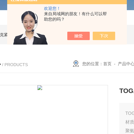
欢迎您！
来自局域网的朋友！有什么可以帮
助您的吗？
索尼克紧凑型液体流量计
NACG-7-E-O-25日本无机 酸性气体去除化学滤芯
N
心
您的位置：
首页
-
产品中
/ PRODUCTS
TO
TO
材
聚