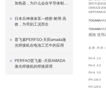
加热器，为什么会在半导体制造
我司可提供
ONIKAZE
线中大量应用
NIPPONMU
日本兵神液体泵—精密·耐用·高
TOGAWA/十
效，为苛刻工况而生
TOGAWA/十
规格 使用温度
普飞索PERFSO-天田amada激
光焊接机在电池工艺中的应用
名 称
内 径
PH-4
2.5
PERFAO普飞索·-天田AMADA
PH-6
4.0
激光焊接机的焊接原理
PH-8
5.0
PH-10
6.5
PH-12
8.0