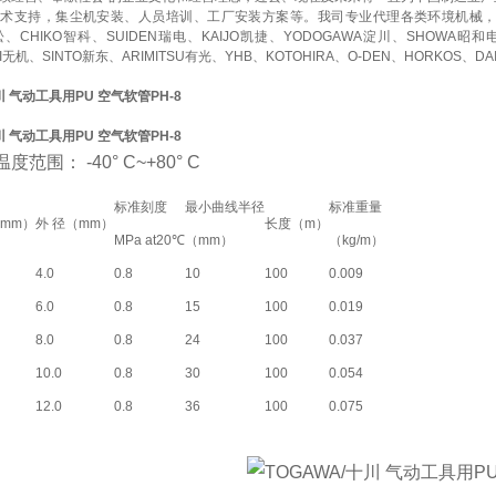
技术支持，集尘机安装、人员培训、工厂安装方案等。我司专业代理各类环境机械
赤松、CHIKO智科、SUIDEN瑞电、KAIJO凯捷、YODOGAWA淀川、SHOWA昭和
KI无机、SINTO新东、
ARIMITSU有光、YHB、KOTOHIRA、O-DEN、HORKOS、D
川 气动工具用PU 空气软管PH-8
川 气动工具用PU 空气软管PH-8
范围： -40° C~+80° C
标准刻度
最小曲线半径
标准重量
（mm）
外 径（mm）
长度（m）
MPa at20℃
（mm）
（kg/m）
4.0
0.8
10
100
0.009
6.0
0.8
15
100
0.019
8.0
0.8
24
100
0.037
10.0
0.8
30
100
0.054
12.0
0.8
36
100
0.075