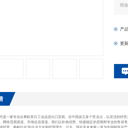
用
各
特
产
耐
更
情
司是一家专业从事欧美日工业品进出口贸易。在中国设立多个营业点，以灵活的经营
、网络贸易渠道、市场信息渠道。我们以价格优势、快捷稳定的货期和专业的售前售
续经营、奉献社会"的企业文化和经营理念，过去、现在及未来将一直为中国制造业