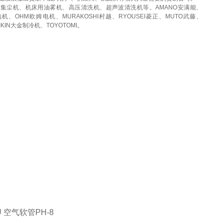
，集尘机、机床用油雾机、高压清洗机、超声波清洗机等。
AMANO安满能、
电机、OHM
欧姆电机、MURAKOSHI村越、RYOUSEI菱正、MUTO武藤、
AIKIN大金制冷机、TOYOTOMI。