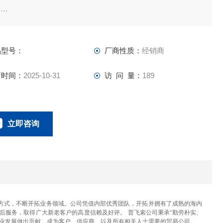
途
种空压机器用软管
点
品型号：
厂商性质：
经销商
油性优良，适合用于工程内的空气配管。
新时间：
2025-10-31
访 问 量：
189
立即咨询
023-67166221
联系电话：
方式，不断开拓业务领域。公司凭借内部优秀团队，开拓并拥有了成熟的海内
后服务，取得广大新老客户的高度信赖及好评。 普飞索公司秉承“勤劳朴实、
产业发展做出贡献，成为客户、供应商、以及所有相关人士需要的贸易公司。