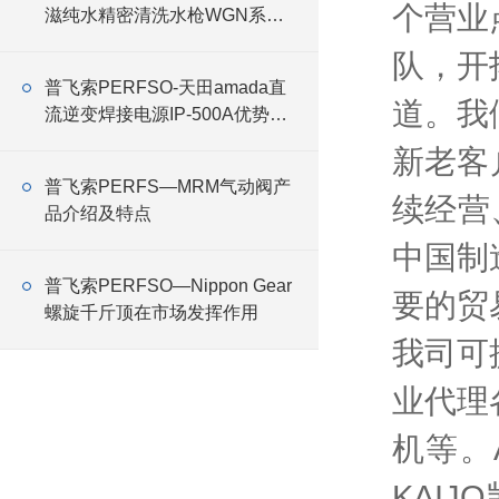
个营业
滋纯水精密清洗水枪WGN系列
特征
队，开
普飞索PERFSO-天田amada直
道。我
流逆变焊接电源IP-500A优势介
绍
新老客
普飞索PERFS—MRM气动阀产
续经营
品介绍及特点
中国制
普飞索PERFSO—Nippon Gear
要的贸
螺旋千斤顶在市场发挥作用
我司可
业代理
机等。
KAI