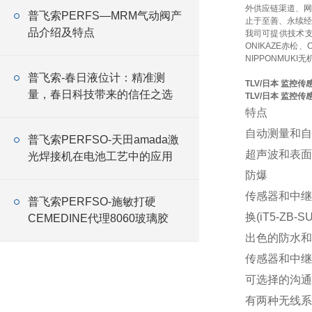
外供应链渠道、网
普飞索PERFS—MRM气动阀产
止于至善、永续经
品介绍及特点
我司可提供技术
ONIKAZE赤松、
NIPPONMUKI无
普飞索-春日液位计：精准测
TLV/日本 监控传感器
量，春日科技带来的信任之选
TLV/日本 监控传感器
特点
自动测量和自
普飞索PERFSO-天田amada激
超声波和表面
光焊接机在电池工艺中的应用
防爆
传感器和中继
普飞索PERFSO-施敏打硬
换(iT5-ZB-
CEMEDINE代理8060玻璃胶
出色的防水和
传感器和中继器为
可选择的沟通
有两种无线系