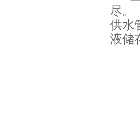
尽。
供水管
液储存