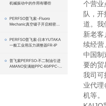
个营业
机械振动中的作用有哪些
队，开
PERFSO普飞索·-Fluoro
道。我
Mechanic真空镊子开启精密操
作新时代
新老客
PERFSO普飞索-日本YUTAKA
续经营
一般工业用压力调整器FR-IP
中国制
普飞索PERFSO-不二制油引进
要的贸
AMANO安满能PPC-60/PPC-75
特殊式样集尘机
我司可
业代理
机等。
KAIJ