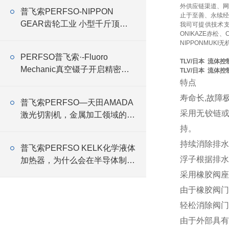
外供应链渠道、网
普飞索PERFSO-NIPPON
止于至善、永续经
GEAR齿轮工业 小型千斤顶
我司可提供技术
ONIKAZE赤松、
RMG
NIPPONMUKI无
PERFSO普飞索·-Fluoro
TLV/日本 流体控
Mechanic真空镊子开启精密操
TLV/日本 流体控
作新时代
特点
寿命长,故障
普飞索PERFSO—天田AMADA
采用无铰链或
激光切割机，金属加工领域的设
备商
持。
持续消除排水
普飞索PERFSO KELK化学液体
浮子根据排水
加热器，为什么会在半导体制造
线中大量应用
采用橡胶阀座
由于橡胶阀门
轻松消除阀门
由于外部具有强