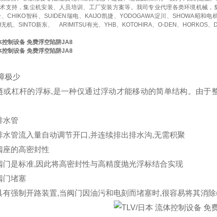
术支持，集尘机安装、人员培训、工厂安装方案等。我司专业代理各类环境机械，
赤松、CHIKO智科、SUIDEN瑞电、KAIJO凯捷、YODOGAWA淀川、SHOWA昭和电
KI无机、SINTO新东、
ARIMITSU有光、YHB、KOTOHIRA、O-DEN、HORKOS、
流体控制设备 免费浮空陷阱JA8
流体控制设备 免费浮空陷阱JA8
障极少
链或杠杆的浮标,是一种仅通过浮动才能移动的简单结构。由于整
排水管
排水管流入量自动调节开口,并连续排出排水沟,无需积聚
阀座的高密封性
阀门是标准,因此将高密封性与高精度抛光浮标结合实现
阀门堵塞
有强制开路装置,当阀门因油污和电刻而堵塞时,很容易将其消除(JA系