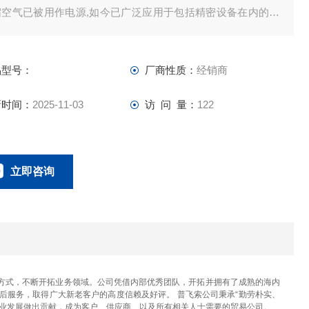
缩空气已被用作电源,如今已广泛应用于包括精密设备在内的更
领域,因为自动化技术已取得显著进展。通常,当空气被压缩时,
在冷却器或接收机容器中冷却时,从饱和状态中排出的水分则表
品型号：
厂商性质：
经销商
为排水。
新时间：
2025-11-03
访 问 量：
122
立即咨询
023-67166221
联系电话：
方式，不断开拓业务领域。公司凭借内部优秀团队，开拓并拥有了成熟的海内
后服务，取得广大新老客户的高度信赖及好评。 普飞索公司秉承“勤劳朴实、
产业发展做出贡献，成为客户、供应商、以及所有相关人士需要的贸易公司。