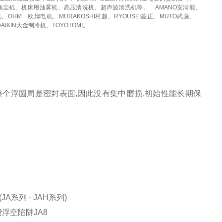
集尘机、机床用油雾机、高压清洗机、超声波清洗机等。
AMANO安满能、
机、OHM
欧姆电机、MURAKOSHI村越、RYOUSEI菱正、MUTO武藤、
DAIKIN大金制冷机、TOYOTOMI。
个浮圆周是密封表面,因此没有集中磨损,初始性能长期保
列 · JAH系列)