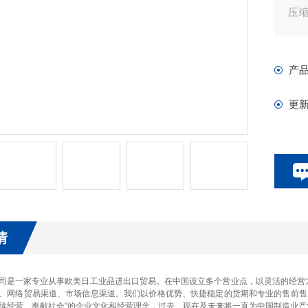
压
广泛
或
产
现
更
情
司是一家专业从事欧美日工业品进出口贸易。在中国设立多个营业点，以灵活的经营
、网络贸易渠道、市场信息渠道。我们以价格优势、快捷稳定的货期和专业的售前售
续经营、奉献社会"的企业文化和经营理念，过去、现在及未来将一直为中国制造业