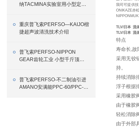
纳TACMINA实验室用小型定量
我司可提供技
ONIKAZE
恒流泵Q系列特点
NIPPONMU
重庆普飞索PERFSO—KAIJO楷
TLV/日本 
捷超声波清洗技术介绍
TLV/日本 
特点
寿命长,故
普飞索PERFSO-NIPPON
采用无铰
GEAR齿轮工业 小型千斤顶
RMG
持。
持续消除
普飞索PERFSO-不二制油引进
浮子根据
AMANO安满能PPC-60/PPC-75
特殊式样集尘机
采用橡胶
由于橡胶
轻松消除
由于外部具