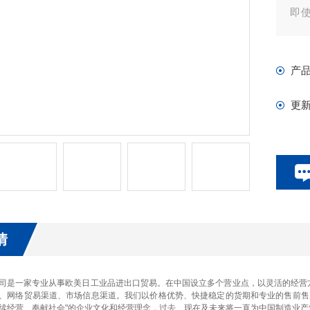
即
层机
集
产
更
情
司是一家专业从事欧美日工业品进出口贸易。在中国设立多个营业点，以灵活的经营
、网络贸易渠道、市场信息渠道。我们以价格优势、快捷稳定的货期和专业的售前售
续经营、奉献社会"的企业文化和经营理念，过去、现在及未来将一直为中国制造业