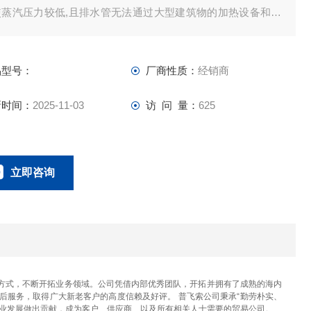
使蒸汽压力较低,且排水管无法通过大型建筑物的加热设备和涂
的生产设备进行自压回收,真空排水收集泵CP-V仍能吸气并收
排水。
品型号：
厂商性质：
经销商
新时间：
2025-11-03
访 问 量：
625
立即咨询
023-67166221
联系电话：
方式，不断开拓业务领域。公司凭借内部优秀团队，开拓并拥有了成熟的海内
后服务，取得广大新老客户的高度信赖及好评。 普飞索公司秉承“勤劳朴实、
产业发展做出贡献，成为客户、供应商、以及所有相关人士需要的贸易公司。