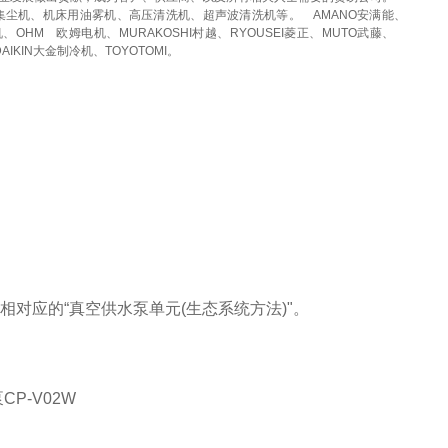
集尘机、机床用油雾机、高压清洗机、超声波清洗机等。
AMANO安满能、
机、OHM
欧姆电机、MURAKOSHI村越、RYOUSEI菱正、MUTO武藤、
DAIKIN大金制冷机、TOYOTOMI。
对应的“真空供水泵单元(生态系统方法)"。