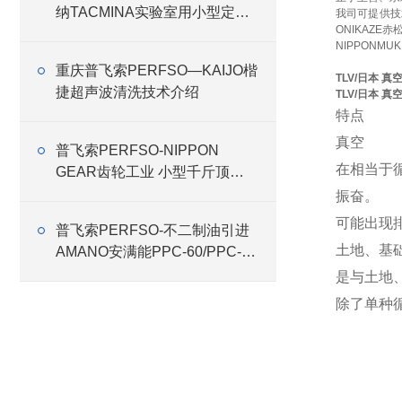
纳TACMINA实验室用小型定量
我司可提供技
ONIKAZE
恒流泵Q系列特点
NIPPONMU
重庆普飞索PERFSO—KAIJO楷
TLV/日本 真
捷超声波清洗技术介绍
TLV/日本 真
特点
真空
普飞索PERFSO-NIPPON
在相当于
GEAR齿轮工业 小型千斤顶
RMG
振奋。
可能出现排
普飞索PERFSO-不二制油引进
土地、基
AMANO安满能PPC-60/PPC-75
特殊式样集尘机
是与土地、
除了单种