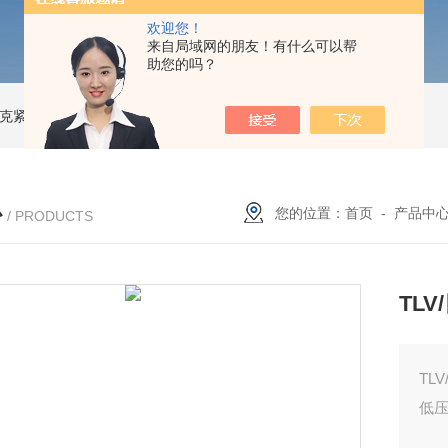
欢迎您！
来自局域网的朋友！有什么可以帮
助您的吗？
索尼克紧凑型液体流量计
NACG-7-E-O-25日本无机 酸性气体去除化学滤芯
N
心
您的位置：
首页
-
产品中
/ PRODUCTS
TL
TL
低