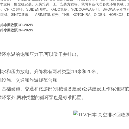
术支持，集尘机安装、人员培训、工厂安装方案等。我司专业代理各类环境机械，
赤松、CHIKO智科、SUIDEN瑞电、KAIJO凯捷、YODOGAWA淀川、SHOWA昭和电
KI无机、SINTO新东、
ARIMITSU有光、YHB、KOTOHIRA、O-DEN、HORKOS、
空排水回收泵CP-V02W
空排水回收泵CP-V02W
循环水温的饱和压力下,可以吸干并排出。
水和压力放电。升降梯有两种类型:14米和20米。
础设施、交通和旅游规范合规
基础设施、交通和旅游部(机械设备建设)公共建设工作标准规范相
循环泵外,两种类型的循环泵也是标准配置。