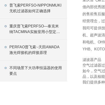
普飞索PERFSO-NIPPONMUKI
借内部优秀团
无机过滤器如何正确选择
的售前售后服
经营理念，过
重庆普飞索PERFSO—泰克米
我司可提供
纳TACMINA实验室用小型定量
机、超声波清洗
恒流泵Q系列特点
和电机、OHM
PERFAO普飞索·-天田AMADA
YHB、KOTO
激光焊接机的焊接原理
滤波器产品
空气过滤器过
不同场景下大功率恒温器的使用
如今，空气
要点
品，以及核能
我们提供多种