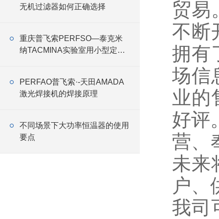
贸易
无机过滤器如何正确选择
不断
重庆普飞索PERFSO—泰克米
拥有
纳TACMINA实验室用小型定量
恒流泵Q系列特点
场信
PERFAO普飞索·-天田AMADA
业的
激光焊接机的焊接原理
好评
不同场景下大功率恒温器的使用
营、
要点
未来
户、
我司