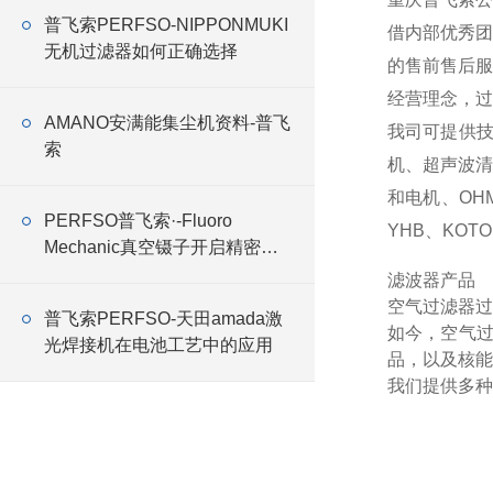
普飞索PERFSO-NIPPONMUKI
借内部优秀团
无机过滤器如何正确选择
的售前售后服
经营理念，过
AMANO安满能集尘机资料-普飞
我司可提供
索
机、超声波
和电机、OHM
PERFSO普飞索·-Fluoro
YHB、KOTO
Mechanic真空镊子开启精密操
作新时代
滤波器产品
空气过滤器过
普飞索PERFSO-天田amada激
如今，空气
光焊接机在电池工艺中的应用
品，以及核能
我们提供多种