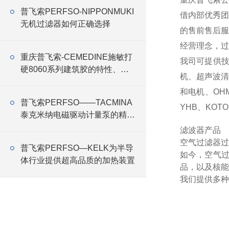
普飞索PERFSO-NIPPONMUKI
借内部优秀团
无机过滤器如何正确选择
的售前售后服
经营理念，过
重庆普飞索-CEMEDINE施敏打
我司可提供
硬8060系列建筑胶的特性、应
机、超声波
用与优势
和电机、OHM
普飞索PERFSO——TACMINA
YHB、KOTO
泰克米纳电磁驱动计量泵的精准
控制与高效运行
滤波器产品
空气过滤器过
普飞索PERFSO—KELK为半导
如今，空气
体行业提供超高品质的加热装置
品，以及核能
我们提供多种