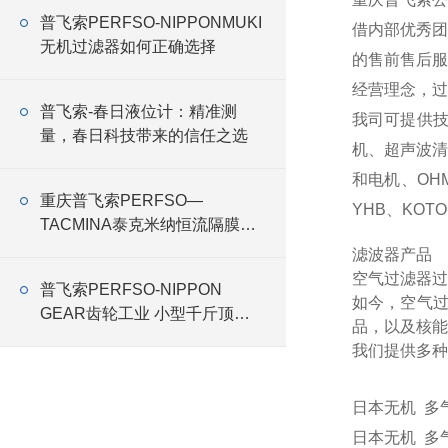
普飞索PERFSO-NIPPONMUKI
借内部优秀团
无机过滤器如何正确选择
的售前售后服
经营理念，过
普飞索-春日液位计：精准测
我司可提供
量，春日科技带来的信任之选
机、超声波
和电机、OHM
重庆普飞索PERFSO—
YHB、KOTO
TACMINA泰克米纳恒流隔膜
泵“2024中国国际涂料博览会”
滤波器产品
空气过滤器过
普飞索PERFSO-NIPPON
如今，空气
GEAR齿轮工业 小型千斤顶
品，以及核能
RMG
我们提供多种
日本无机 多
日本无机 多