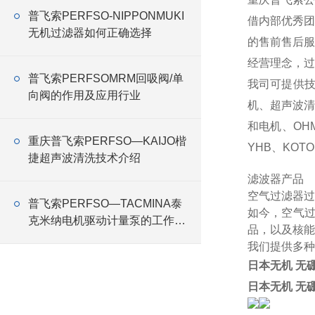
普飞索PERFSO-NIPPONMUKI
借内部优秀团
无机过滤器如何正确选择
的售前售后服
经营理念，过
普飞索PERFSOMRM回吸阀/单
我司可提供
向阀的作用及应用行业
机、超声波
和电机、OHM
重庆普飞索PERFSO—KAIJO楷
YHB、KOTO
捷超声波清洗技术介绍
滤波器产品
空气过滤器过
普飞索PERFSO—TACMINA泰
如今，空气
克米纳电机驱动计量泵的工作原
品，以及核能
理
我们提供多种
日本无机 无硼
日本无机 无硼