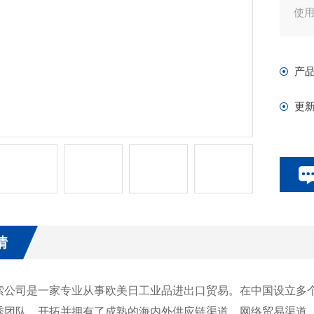
使
建
设
产
响
更
情
索公司是一家专业从事欧美日工业品进出口贸易。在中国设立多
秀团队，开拓并拥有了成熟的海内外供应链渠道、网络贸易渠道