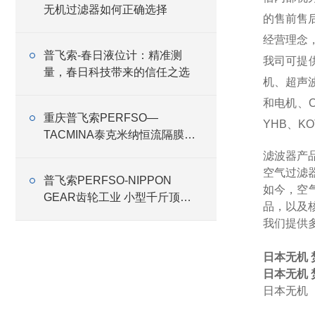
无机过滤器如何正确选择
的售前售
经营理念
普飞索-春日液位计：精准测
我司可提
量，春日科技带来的信任之选
机、超声
和电机、O
重庆普飞索PERFSO—
YHB、KO
TACMINA泰克米纳恒流隔膜
泵“2024中国国际涂料博览会”
滤波器产
空气过滤
普飞索PERFSO-NIPPON
如今，空
GEAR齿轮工业 小型千斤顶
品，以及
RMG
我们提供
日本无机 
日本无机 
日本无机 