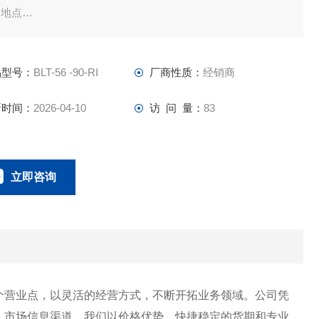
用地点
筑与商业设施医疗设施艺术画廊食品工厂制药厂电子工厂发电
施核灾难
品型号：
BLT-56 -90-RI
厂商性质：
经销商
应设施
新时间：
2026-04-10
访 问 量：
83
立即咨询
023-67166221
联系电话：
个营业点，以灵活的经营方式，不断开拓业务领域。公司凭
、市场信息渠道。我们以价格优势、快捷稳定的货期和专业