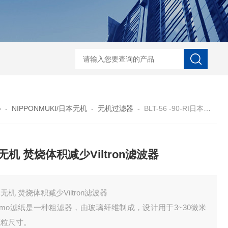
ECS-7-E-B-25日本无机 酸性气体去除化学滤芯
NECS-7-E-A-25日
心
-
NIPPONMUKI/日本无机
-
无机过滤器
-
BLT-56 -90-RI日本无机 焚烧体积减少Viltron滤波器
无机 焚烧体积减少Viltron滤波器
无机 焚烧体积减少Viltron滤波器
smo滤纸是一种粗滤器，由玻璃纤维制成，设计用于3~30微米
颗粒尺寸。