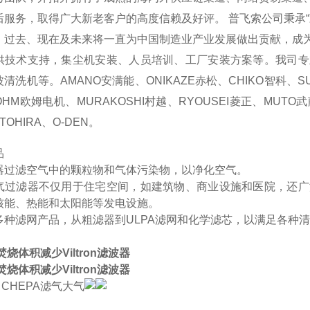
后服务，取得广大新老客户的高度信赖及好评。 普飞索公司秉承
，过去、现在及未来将一直为中国制造业产业发展做出贡献，成
供技术支持，集尘机安装、人员培训、工厂安装方案等。我司专
波清洗机
等。AMANO安满能、ONIKAZE赤松、CHIKO智科、S
HM欧姆电机、MURAKOSHI村越、RYOUSEI菱正、MUTO武藤、
TOHIRA、O-DEN。
品
器过滤空气中的颗粒物和气体污染物，以净化空气。
气过滤器不仅用于住宅空间，如建筑物、商业设施和医院，还广
核能、热能和太阳能等发电设施。
多种滤网产品，从粗滤器到ULPA滤网和化学滤芯，以满足各种
焚烧体积减少Viltron滤波器
焚烧体积减少Viltron滤波器
CHEPA滤气大气