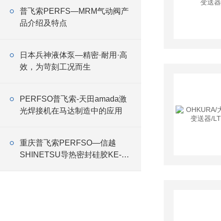
普飞索PERFS—MRM气动阀产
品介绍及特点
日本兵神液体泵—精密·耐用·高
效，为苛刻工况而生
PERFSO普飞索-天田amada激
光焊接机在马达制造中的应用
重庆普飞索PERFSO—信越
SHINETSU导热密封硅胶KE-
3493