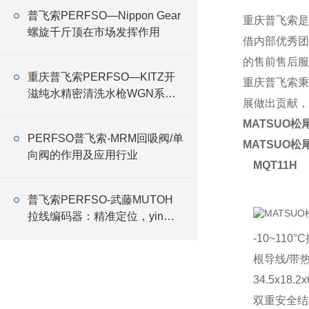
普飞索PERFSO—Nippon Gear
重庆普飞索是
螺旋千斤顶在市场发挥作用
借内部优秀团
的售前售后服
重庆普飞索PERFSO—KITZ开
重庆普飞索秉
滋纯水精密清洗水枪WGN系列
展做出贡献，
特征
MATSUO松
PERFSO普飞索-MRM回吸阀/单
MATSUO松
向阀的作用及应用行业
MQT11H
普飞索PERFSO-武藤MUTOH
拉线编码器：精准定位，yin领
科技新高度
-10~110
根导线/带
34.5x18.2
双重安全结