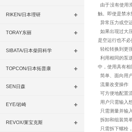
由于没有使用滑
触。
即使是禁水
RIKEN/日本理研
异常压力或空运
如果出现过大压
TORAY东丽
是空运行也不必
轻松转换到更
SIBATA/日本柴田科学
利用相同的泵送方
中，使用具有相
TOPCON/日本拓普康
简单、面向用
流量改变操作
SEN日森
可方便地配置流
用户只需输入想
EYE/岩崎
只需测量并输入
拆卸和组装简
REVOX/莱宝克斯
只需拆下螺栓，