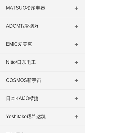
MATSUO松尾电器
ADCMT/爱德万
EMIC爱美克
Nitto/日东电工
COSMOS新宇宙
日本KAIJO楷捷
Yoshitake耀希达凯