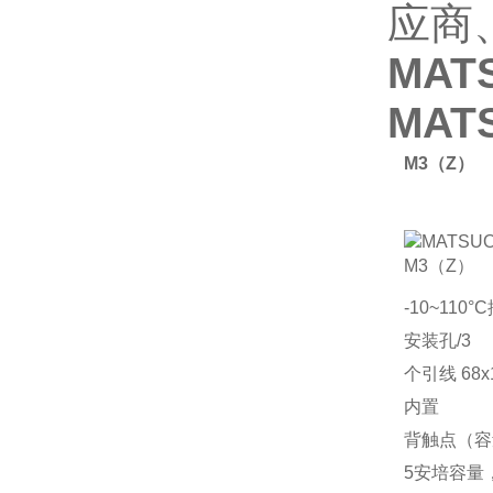
应商
MA
MA
M3（Z）
-10~110°
安装孔/3
个引线 68x1
内置
背触点（容
5安培容量