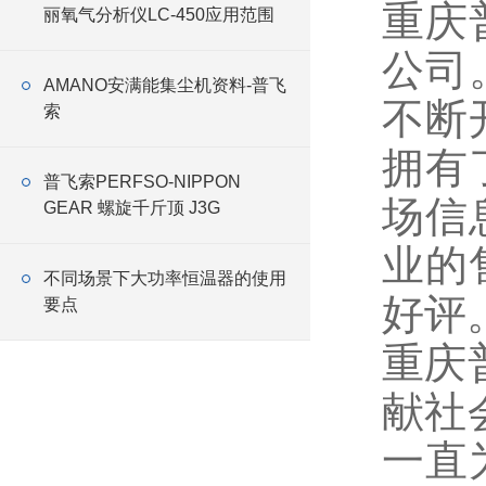
重庆
丽氧气分析仪LC-450应用范围
公司
AMANO安满能集尘机资料-普飞
不断
索
拥有
普飞索PERFSO-NIPPON
场信
GEAR 螺旋千斤顶 J3G
业的
不同场景下大功率恒温器的使用
好评
要点
重庆
献社
一直