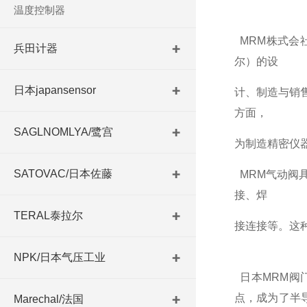
温度控制器
MRM株式会
兵田计器
尔）的设
日本japansensor
计、制造与销
方面，
SAGLNOMLYA/鹭宫
为制造精密仪
SATOVAC/日本佐藤
MRM
气动阀
接、焊
TERAL泰拉尔
接
连接等。这
NPK/日本气压工业
日本MRM阀
点，成为了
半
Marechal/法国