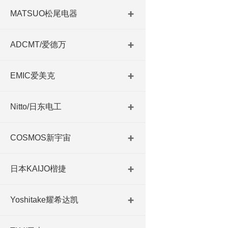
MATSUO松尾电器
ADCMT/爱德万
EMIC爱美克
Nitto/日东电工
COSMOS新宇宙
日本KAIJO楷捷
Yoshitake耀希达凯