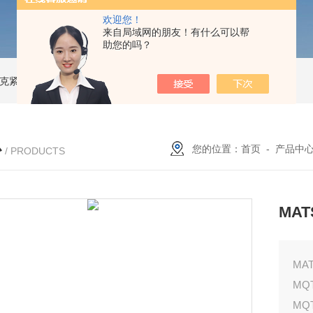
欢迎您！
来自局域网的朋友！有什么可以帮
助您的吗？
索尼克紧凑型液体流量计
NACG-7-E-O-25日本无机 酸性气体去除化学滤芯
N
心
您的位置：
首页
-
产品中
/ PRODUCTS
MA
MA
MQ
MQ