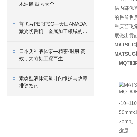
木油脂 型号大全
借内部优
的售前售
普飞索PERFSO—天田AMADA
重庆普飞
激光切割机，金属加工领域的设
展做出贡
备商
MATSU
日本兵神液体泵—精密·耐用·高
MATSU
效，为苛刻工况而生
MQT83
紧凑型液体流量计的维护与故障
排除指南
-10~1
50mm
2amp。
这是