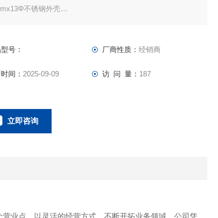
mmx13Φ不锈钢外壳
mp。
是
品型号：
厂商性质：
经销商
 DIN 的 MQT83P 变体。连接器
T83P寸法図
新时间：
2025-09-09
访 问 量：
187
关链接
么是温度功率传感器（TPS）？
温度功率传感器和电子恒温器的位置
立即咨询
温度功率传感器和圆盘式温度器的特性比较
型号显示方法
023-67166221
联系电话：
获取标准列表
个营业点，以灵活的经营方式，不断开拓业务领域。公司凭