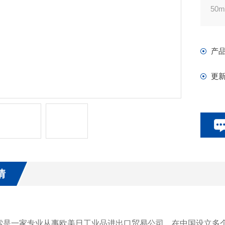
50
2a
这
产
带有
MQ
更
相
・什
・
・
・
・
情
索是一家专业从事欧美日工业品进出口贸易公司。在中国设立多